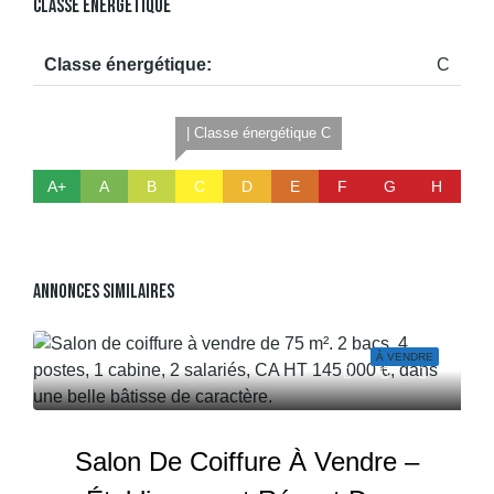
Classe Énergétique
Classe énergétique:
C
| Classe énergétique C
A+
A
B
C
D
E
F
G
H
Annonces Similaires
À VENDRE
Salon De Coiffure À Vendre –