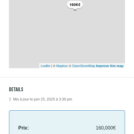
160K€
| ©
©
Leaflet
Mapbox
OpenStreetMap
Improve this map
Details
Mis à jour le juin 25, 2025 à 3:30 pm
Prix:
160,000€