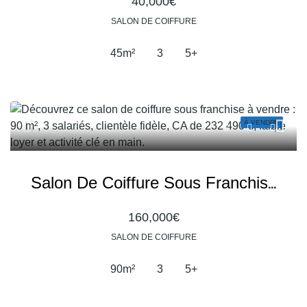
40,000€
SALON DE COIFFURE
45
m²
3
5+
À VENDRE
Salon De Coiffure Sous Franchise À Vendre – Une Affaire Reconnue Avec Une Clientèle Fidèle
160,000€
SALON DE COIFFURE
90
m²
3
5+