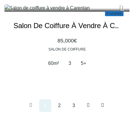
À VENDRE
Salon De Coiffure À Vendre À Carentan En Galerie Marchande
85,000€
SALON DE COIFFURE
60
m²
3
5+
1
2
3