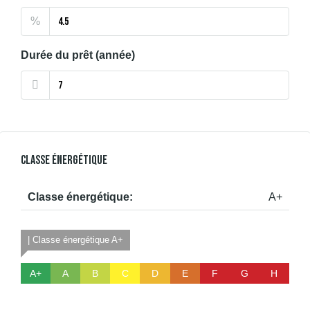
%
Durée du prêt (année)
Classe Énergétique
Classe énergétique:
A+
| Classe énergétique A+
A+
A
B
C
D
E
F
G
H