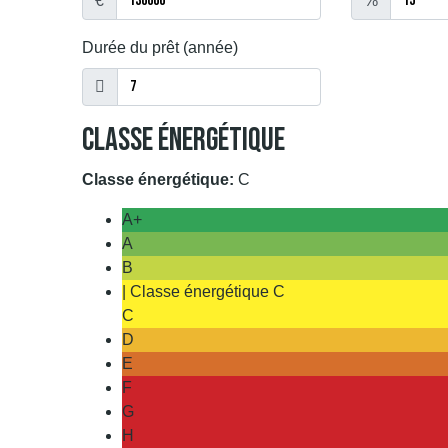
€
%
Durée du prêt (année)
Classe Énergétique
Classe énergétique:
C
A+
A
B
| Classe énergétique C
C
D
E
F
G
H