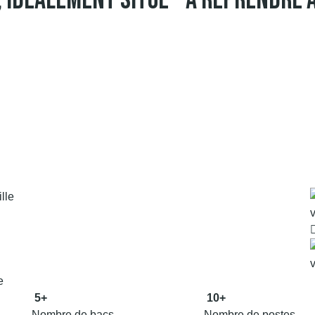
 Idéalement Situé – À Reprendre 
5+
10+
Nombre de bacs
Nombre de postes