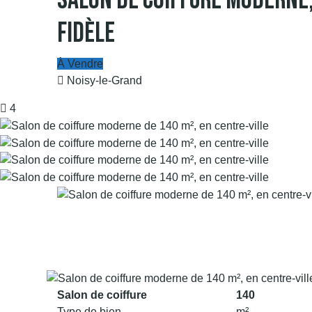
Salon De Coiffure Moderne,
Fidèle
À Vendre
Noisy-le-Grand
4
Salon de coiffure
140
Type de bien
m²