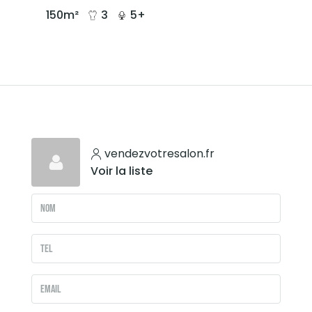
150
m²
3
5+
vendezvotresalon.fr
Voir la liste