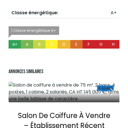
Classe énergétique:
A+
| Classe énergétique A+
A+
A
B
C
D
E
F
G
H
Annonces Similaires
À VENDRE
Salon De Coiffure À Vendre
– Établissement Récent