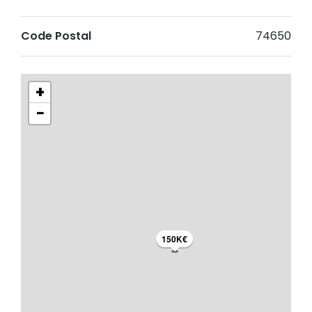
Code Postal
74650
+
−
150K€