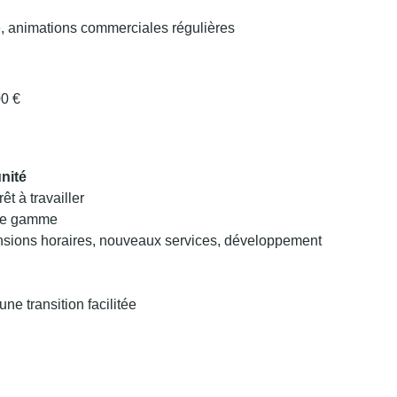
té, animations commerciales régulières
00 €
unité
t à travailler
 de gamme
nsions horaires, nouveaux services, développement
ne transition facilitée