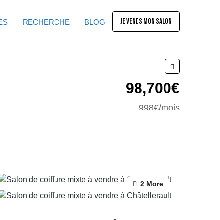
JE VENDS MON SALON
ES
RECHERCHE
BLOG
98,700€
998€/mois
2 More