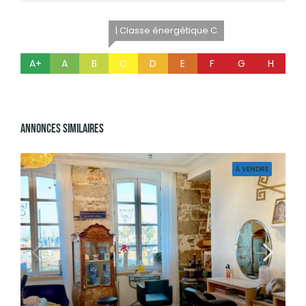
| Classe énergétique C
A+
A
B
C
D
E
F
G
H
Annonces Similaires
À VENDRE