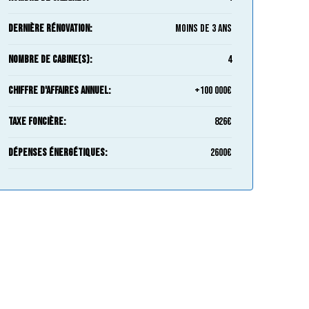
Dernière rénovation:
Moins de 3 ans
Nombre de cabine(s):
4
Chiffre d'Affaires Annuel:
+100 000€
Taxe foncière:
826€
Dépenses énergétiques:
2600€