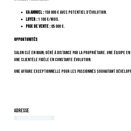
CA annuel :
150 000 € avec potentiel d’évolution.
Loyer :
1 100 €/mois.
Prix de vente :
85 000 €.
Opportunités
Salon clé en main, géré à distance par la propriétaire. Une équipe 
une clientèle fidèle en constante évolution.
Une affaire exceptionnelle pour les passionnés souhaitant dévelop
Adresse
Ouvrir dans Google Maps