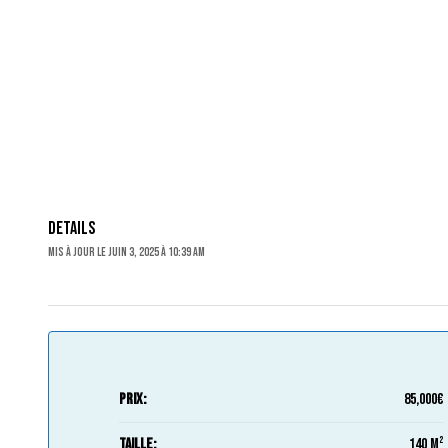
Details
Mis à jour le juin 3, 2025 à 10:39 am
Prix:
85,000€
Taille:
140 m²