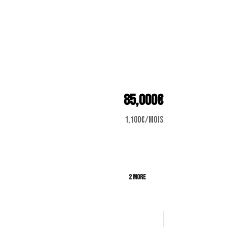
85,000€
1,100€/mois
2 More