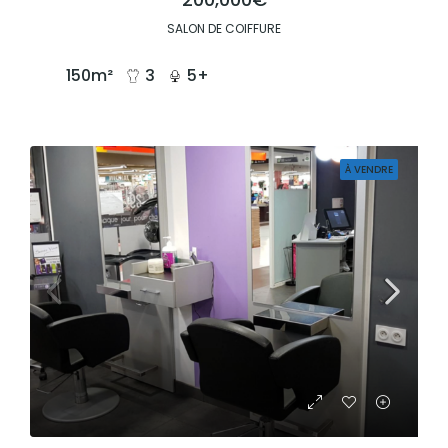
SALON DE COIFFURE
150
m²
3
5+
À VENDRE