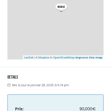
90K€
| ©
©
Leaflet
Mapbox
OpenStreetMap
Improve this map
Details
Mis à jour le janvier 28, 2025 à 5:14 pm
Prix:
90,000€