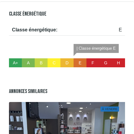
Classe Énergétique
Classe énergétique:
E
| Classe énergétique E
A+
A
B
C
D
E
F
G
H
Annonces Similaires
À VENDRE