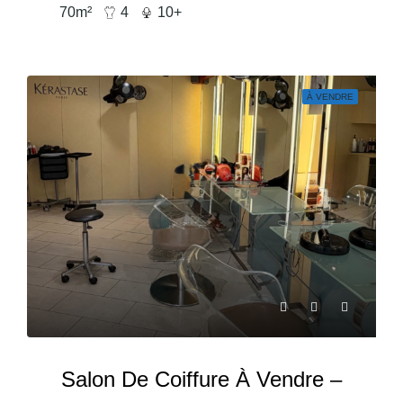
70
m²
4
10+
À VENDRE
Salon De Coiffure À Vendre –