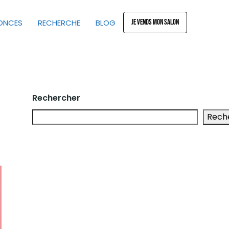
JE VENDS MON SALON
NONCES
RECHERCHE
BLOG
Rechercher
Rech