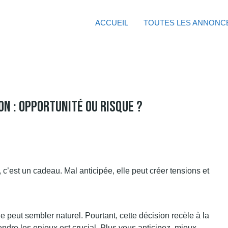
ACCUEIL
TOUTES LES ANNONC
on : Opportunité Ou Risque ?
le
peut sembler naturel. Pourtant, cette décision recèle à la
ndre les enjeux est crucial. Plus vous anticipez, mieux