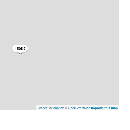
150K€
| ©
©
Leaflet
Mapbox
OpenStreetMap
Improve this map