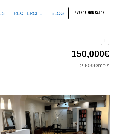
JE VENDS MON SALON
ES
RECHERCHE
BLOG
150,000€
2,609€/mois