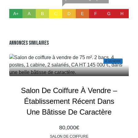
A+
A
B
C
D
E
F
G
H
Annonces Similaires
À VENDRE
Salon De Coiffure À Vendre –
Établissement Récent Dans
Une Bâtisse De Caractère
80,000€
SALON DE COIFFURE