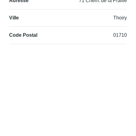
Adresse
71 Chem. de la Praille
Ville
Thoiry
Code Postal
01710