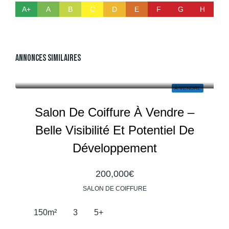
A+
A
B
C
D
E
F
G
H
Annonces Similaires
À VENDRE
Salon De Coiffure À Vendre –
Belle Visibilité Et Potentiel De
Développement
200,000€
SALON DE COIFFURE
150
m²
3
5+