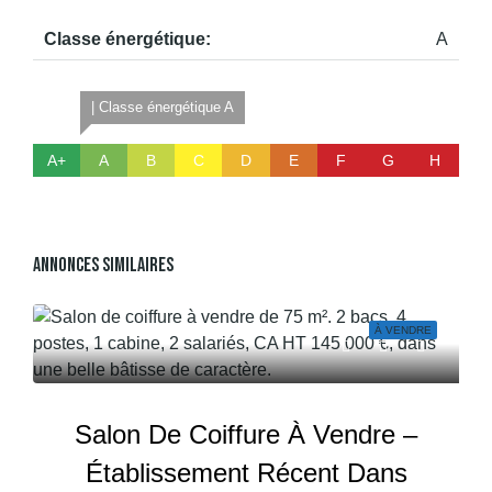
Classe énergétique:
A
| Classe énergétique A
A+
A
B
C
D
E
F
G
H
Annonces Similaires
À VENDRE
Salon De Coiffure À Vendre –
Établissement Récent Dans