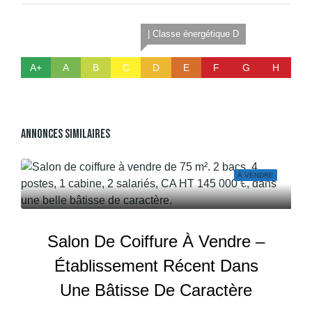
| Classe énergétique D
A+
A
B
C
D
E
F
G
H
Annonces Similaires
À VENDRE
Salon De Coiffure À Vendre –
Établissement Récent Dans
Une Bâtisse De Caractère