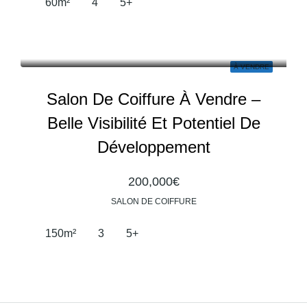
60
m²
4
5+
À VENDRE
Salon De Coiffure À Vendre –
Belle Visibilité Et Potentiel De
Développement
200,000€
SALON DE COIFFURE
150
m²
3
5+