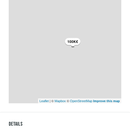
100K€
| ©
©
Leaflet
Mapbox
OpenStreetMap
Improve this map
Details