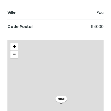
Ville
Pau
Code Postal
64000
+
−
70K€