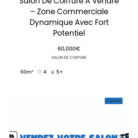
Salon De Coiffure À Vendre
– Zone Commerciale
Dynamique Avec Fort
Potentiel
60,000€
SALON DE COIFFURE
60
m²
4
5+
À VENDRE