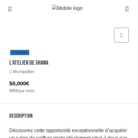
À VENDRE
L’Atelier De Shana
Montpellier
50,000€
995€/par mois
Description
Découvrez cette opportunité exceptionnelle d’acquérir
un salon de coiffure mixte idéalement situé à deux pas