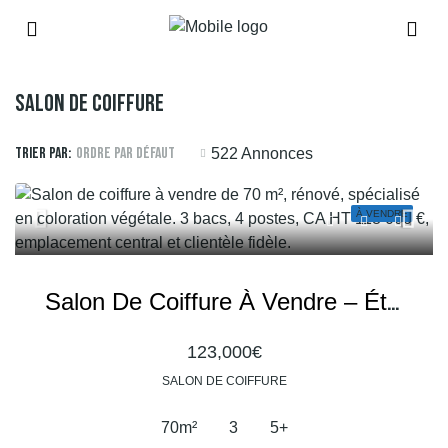
Salon De Coiffure
Trier par:
Ordre par défaut
522 Annonces
À VENDRE
Salon De Coiffure À Vendre – Établissement Rénové Au Cœur D’une Ville Dynamique
123,000€
SALON DE COIFFURE
70
m²
3
5+