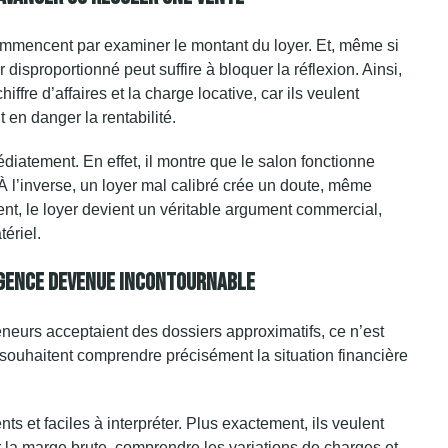
ommencent par examiner le montant du loyer. Et, même si
r
disproportionné peut suffire à bloquer la réflexion. Ainsi,
ffre d’affaires et la charge locative, car ils veulent
t en danger la rentabilité.
iatement. En effet, il montre que le salon fonctionne
À l’inverse, un loyer mal calibré crée un doute, même
t, le loyer devient un véritable argument commercial,
tériel.
igence Devenue Incontournable
eneurs acceptaient des dossiers approximatifs, ce n’est
s souhaitent comprendre précisément la situation financière
nts et faciles à interpréter. Plus exactement, ils veulent
ser la marge brute, comprendre les variations de charges et