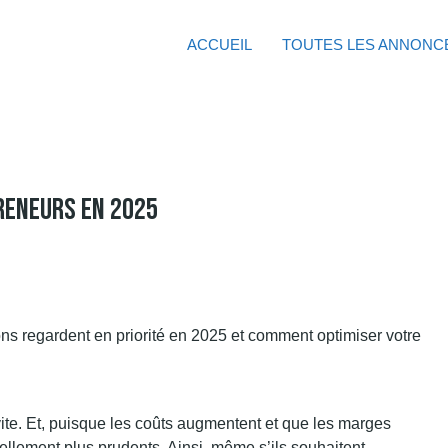
ACCUEIL
TOUTES LES ANNONC
reneurs En 2025
vite. Et, puisque les coûts augmentent et que les marges
ellement plus prudents. Ainsi, même s’ils souhaitent