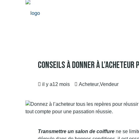
Conseils À Donner À L’acheteur 
il y a12 mois
Acheteur
,
Vendeur
Transmettre un salon de coiffure
ne se limi
déroule dans de bonnes conditions, il est es