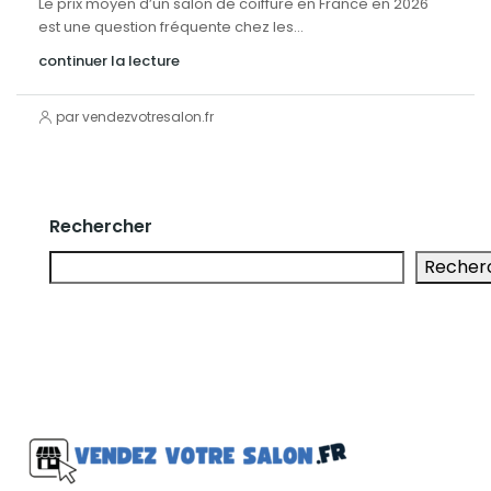
Le prix moyen d’un salon de coiffure en France en 2026
est une question fréquente chez les...
continuer la lecture
par vendezvotresalon.fr
Rechercher
Recher