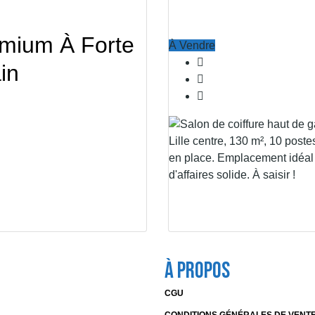
emium À Forte
À Vendre
in
À Propos
CGU