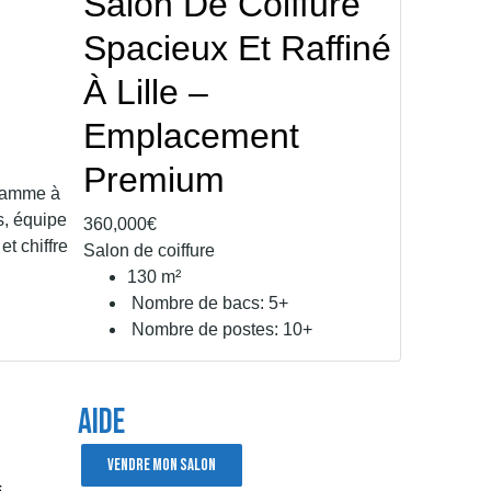
Salon De Coiffure
Spacieux Et Raffiné
À Lille –
Emplacement
Premium
360,000€
Salon de coiffure
130
m²
Nombre de bacs:
5+
Nombre de postes:
10+
AIDE
VENDRE MON SALON