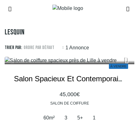
Lesquin
Trier par:
Ordre par défaut
1 Annonce
À VENDRE
Salon Spacieux Et Contemporain – Proche De Lille
45,000€
SALON DE COIFFURE
60
m²
3
5+
1