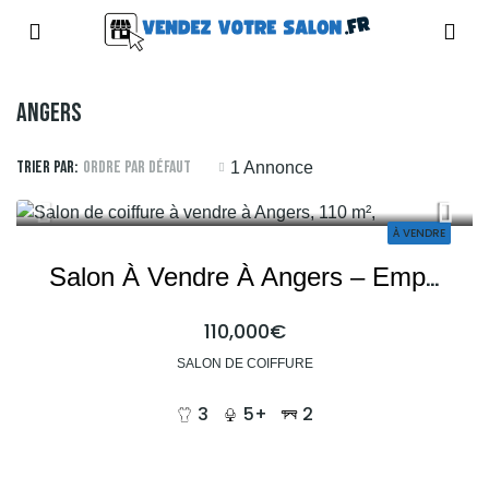
Angers
Trier par:
Ordre par défaut
1 Annonce
À VENDRE
Salon À Vendre À Angers – Emplacement Idéal, Potentiel De Développement
110,000€
SALON DE COIFFURE
3
5+
2